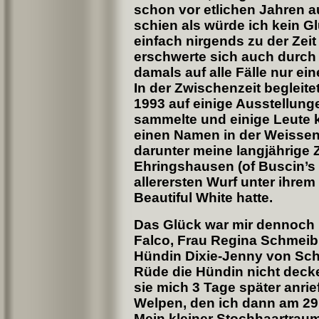
schon vor etlichen Jahren a
schien als würde ich kein G
einfach nirgends zu der Zei
erschwerte sich auch durch
damals auf alle Fälle nur e
In der Zwischenzeit begleit
1993 auf einige Ausstellung
sammelte und einige Leute 
einen Namen in der Weisse
darunter meine langjährige 
Ehringshausen (of Buscin’s 
allerersten Wurf unter ihr
Beautiful White hatte.
Das Glück war mir dennoch h
Falco, Frau Regina Schmeibi
Hündin Dixie-Jenny von Sch
Rüde die Hündin nicht decken
sie mich 3 Tage später anrie
Welpen, den ich dann am 29
Mein kleiner Stochhaartrau